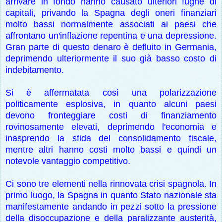
arrivare in fondo hanno causato ulteriori fughe di
capitali, privando la Spagna degli oneri finanziari
molto bassi normalmente associati ai paesi che
affrontano un'inflazione repentina e una depressione.
Gran parte di questo denaro è defluito in Germania,
deprimendo ulteriormente il suo già basso costo di
indebitamento.
Si
è affermatata così u
na polarizzazione
politicamente esplosiva, in quanto alcuni paesi
devono fronteggiare costi di finanziamento
rovinosamente elevati, deprimendo l'economia e
inasprendo la sfida del consolidamento fiscale,
mentre altri hanno costi molto bassi e quindi un
notevole vantaggio competitivo.
Ci sono tre elementi nella rinnovata crisi spagnola. In
primo luogo, la Spagna in quanto Stato nazionale sta
manifestamente andando in pezzi sotto la pressione
della disoccupazione e della paralizzante austerità,